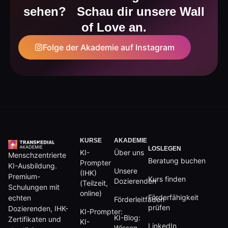
sehen? Schau dir unsere Wall
of Love an.
Folge der Akademie auf Instagram
KURSE
AKADEMIE
LOSLEGEN
KI-
Über uns
Menschzentrierte
Beratung buchen
Prompter
KI-Ausbildung.
Unsere
(IHK)
Premium-
Kurs finden
Dozierenden
(Teilzeit,
Schulungen mit
online)
Förderfähigkeit
echten
Förderleitfaden
prüfen
Dozierenden, IHK-
KI-Prompter:
KI-Blog:
Zertifikaten und
KI-
LinkedIn
Wissen,