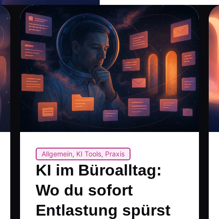
Allgemein
,
KI Tools
,
Praxis
KI im Büroalltag:
Wo du sofort
Entlastung spürst