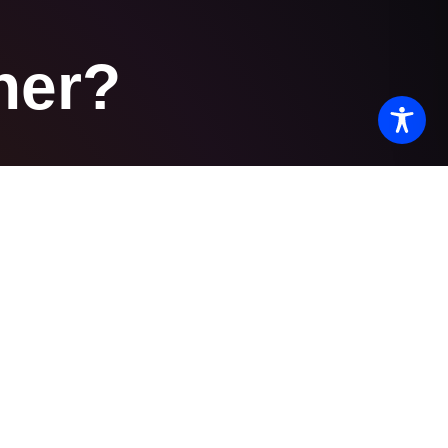
her?
.