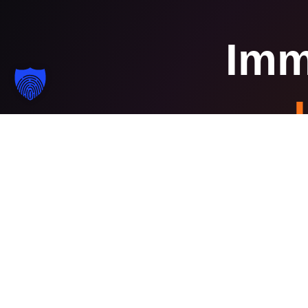
Imm
In 20 Minuten helfen wir dir, die Fina
finden und deinen konkreten nächs
Kostenloses Gespräch buchen
Kurse en