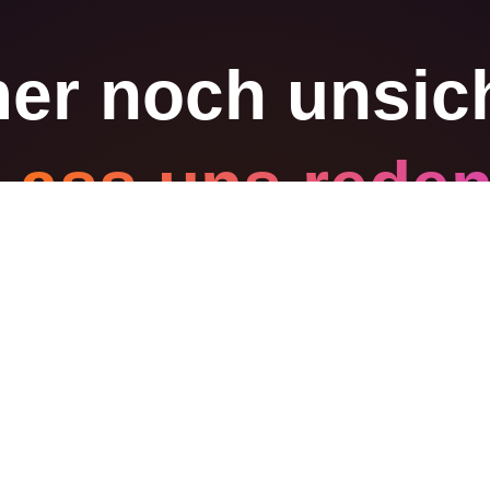
er noch unsic
Lass uns reden
nzierung zu verstehen, den passenden Kurs zu
ten Schritt zu planen – ganz ohne Druck.
tdecken
Kostenlos · Keine Verpflichtung · Kein Aufschwatzen
Einfach ein menschliches Gespräch über deinen nächsten Schritt.