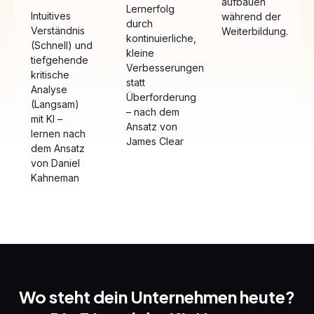
aufbauen
Lernerfolg
Intuitives
während der
durch
Verständnis
Weiterbildung.
kontinuierliche,
(Schnell) und
kleine
tiefgehende
Verbesserungen
kritische
statt
Analyse
Überforderung
(Langsam)
– nach dem
mit KI –
Ansatz von
lernen nach
James Clear
dem Ansatz
von Daniel
Kahneman
Wo steht dein Unternehmen heute?