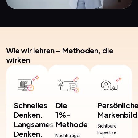
Wie wir lehren – Methoden, die
wirken
Schnelles
Die
Persönlich
Denken.
1%-
Markenbil
Langsames
Methode
Sichtbare
Denken.
Expertise
Nachhaltiger