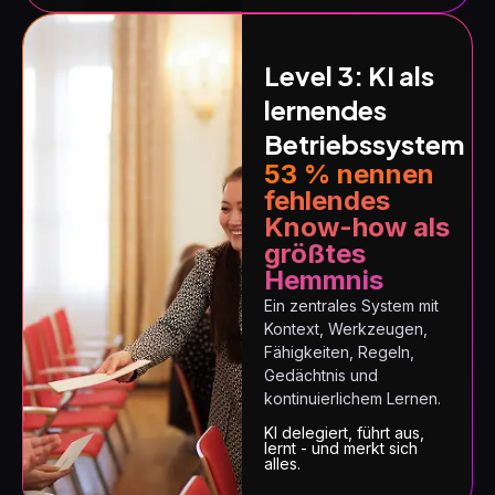
Level 3: KI als
lernendes
Betriebssystem
53 % nennen
fehlendes
Know-how als
größtes
Hemmnis
Ein zentrales System mit
Kontext, Werkzeugen,
Fähigkeiten, Regeln,
Gedächtnis und
kontinuierlichem Lernen.
KI delegiert, führt aus,
lernt - und merkt sich
alles.