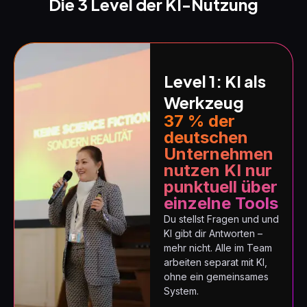
Die 3 Level der KI-Nutzung
Level 1: KI als
Werkzeug
37 % der
deutschen
Unternehmen
nutzen KI nur
punktuell über
einzelne Tools
Du stellst Fragen und und
KI gibt dir Antworten –
mehr nicht. Alle im Team
arbeiten separat mit KI,
ohne ein gemeinsames
System.