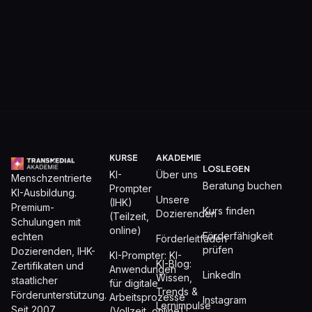
KURSE
AKADEMIE
LOSLEGEN
KI-
Über uns
Menschzentrierte
Beratung buchen
Prompter
KI-Ausbildung.
Unsere
(IHK)
Premium-
Kurs finden
Dozierenden
(Teilzeit,
Schulungen mit
online)
Förderfähigkeit
echten
Förderleitfaden
prüfen
Dozierenden, IHK-
KI-Prompter: KI-
KI-Blog:
Zertifikaten und
Anwendungen
LinkedIn
Wissen,
staatlicher
für digitale
Trends &
Förderunterstützung.
Arbeitsprozesse
Instagram
Lernimpulse
Seit 2007.
(Vollzeit, online)