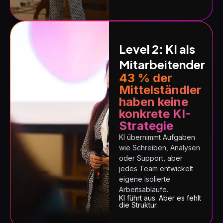
Level 2: KI als
Mitarbeitender
43 % der
Mittelständler
haben keine
konkrete KI-
Strategie
KI übernimmt Aufgaben
wie Schreiben, Analysen
oder Support, aber
jedes Team entwickelt
eigene isolierte
Arbeitsabläufe.
KI führt aus. Aber es fehlt
die Struktur.