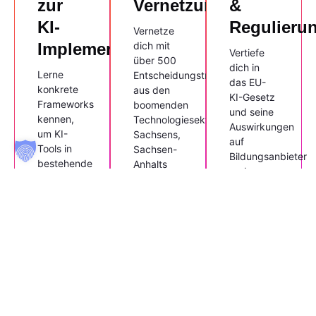
zur
Vernetzung
&
KI-
Regulieru
Vernetze
Implementierung
dich mit
Vertiefe
über 500
dich in
Lerne
Entscheidungsträgern
das EU-
konkrete
aus den
KI-Gesetz
Frameworks
boomenden
und seine
kennen,
Technologiesektoren
Auswirkungen
um KI-
Sachsens,
auf
Tools in
Sachsen-
Bildungsanbieter
bestehende
Anhalts
und
Geschäftsprozesse
und
digitale
innerhalb
Thüringens.
Dienstleistungsun
der AZAV-
und ISO-
9001-
Qualitätsstandards
zu
integrieren.