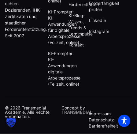
online)
Förderfähigkeit
echten
Förderleitfaden
prüfen
Dozierenden, IHK-
KI-Prompter:
KI-Blog:
Zertifikaten und
KI-
LinkedIn
Wissen,
staatlicher
Anwendungen
Trends &
Förderunterstützung.
für digitale
Instagram
Lernimpulse
Seit 2007.
Arbeitsprozesse
(Vollzeit, online)
Kontakt
KI-Prompter:
KI-
Anwendungen
digitale
Arbeitsprozesse
(Teilzeit, online)
© 2026 Transmedial
Concept by
Akademie. Alle Rechte
TRANSMEDIAL
Impressum
vorbehalten.
Datenschutz
Barrierefreiheit