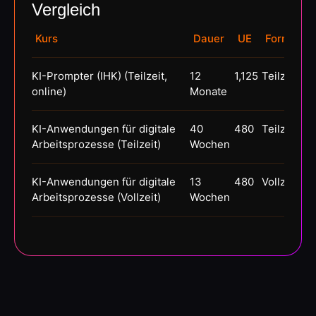
Vergleich
Kurs
Dauer
UE
Format
Z
KI-Prompter (IHK) (Teilzeit,
12
1,125
Teilzeit
IH
online)
Monate
A
KI-Anwendungen für digitale
40
480
Teilzeit
A
Arbeitsprozesse (Teilzeit)
Wochen
KI-Anwendungen für digitale
13
480
Vollzeit
A
Arbeitsprozesse (Vollzeit)
Wochen