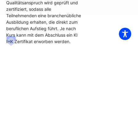
zertifiziert, sodass alle
Teilnehmenden eine branchenübliche
Ausbildung erhalten, die direkt zum
beruflichen Aufstieg führt. Je nach
Kurs kann mit dem Abschluss ein KI
IHK Zertifikat erworben werden.
AZAV-
Anbieterzertifizierung
Die AZAV-Zertifizierung belegt
unsere hohe
Unterrichtsqualität, eine klare
Methodik und finanzielle
Stabilität. Durch diese
Zertifizierung können unsere
Teilnehmenden ein KI IHK
Zertifikat erwerben.