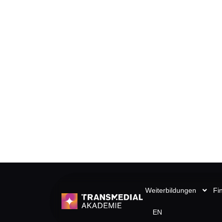
Weiterbildungen
Fi
EN
Impressum & Date
Impressum
Transmedial GmbH
Leipziger Straße 4
06711 Zeitz OT Zangenberg