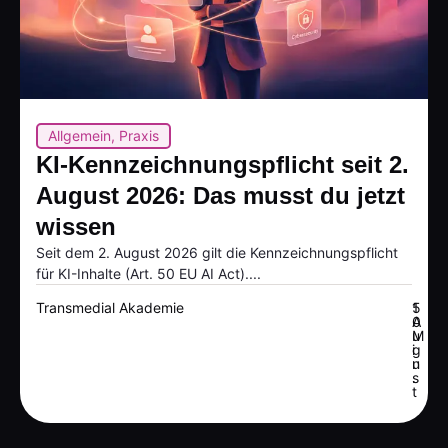
Allgemein
,
Praxis
KI-Kennzeichnungspflicht seit 2.
August 2026: Das musst du jetzt
wissen
Seit dem 2. August 2026 gilt die Kennzeichnungspflicht
für KI-Inhalte (Art. 50 EU AI Act)....
Transmedial Akademie
5
1
A
0
u
M
g
i
u
n
s
.
t