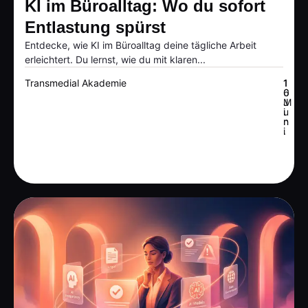
KI im Büroalltag: Wo du sofort
Entlastung spürst
Entdecke, wie KI im Büroalltag deine tägliche Arbeit
erleichtert. Du lernst, wie du mit klaren...
Transmedial Akademie
1
1
6
0
J
M
u
i
n
n
i
.