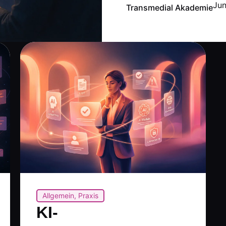
Jun
Transmedial Akademie
Allgemein
,
Praxis
KI-