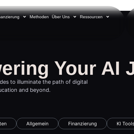
nanzierung
Methoden
Über Uns
Ressourcen
ring Your AI 
des to illuminate the path of digital
ucation and beyond.
ten
Allgemein
Finanzierung
KI Tool