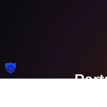
Part
We invite potential students, corporate 
our detailed quality 
Inquire about certifications
Explore 