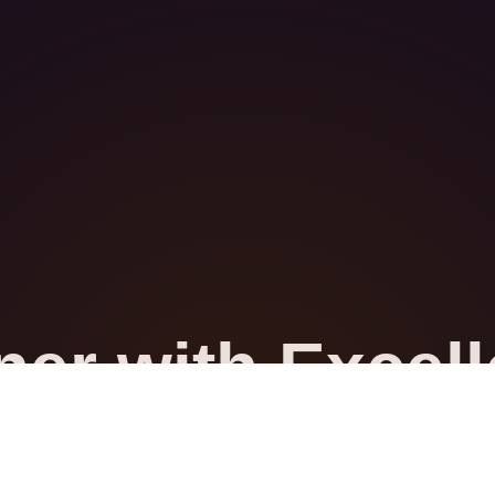
ner with Excel
partners, and public funding bodies to explore
reports and audit outcomes.
Courses