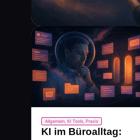
Allgemein
,
KI Tools
,
Praxis
KI im Büroalltag: